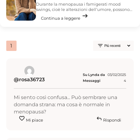
Durante la menopausa i famigerati mood
swings, cioè le alterazioni dell’umore, possono
arrow_right_alt
essere davvero faticosi da gestire. Ma perché
Continua a leggere
sono di pessimo umore?
filter_list
1
Su Lynda da
03/02/2025
@rosa36723
Messaggi
4
Mi sento così confusa... Può sembrare una
domanda strana: ma cosa è normale in
menopausa?
favorite
reply
Mi piace
Rispondi