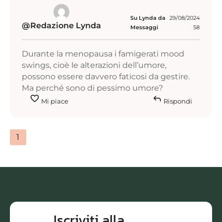
Su Lynda da
29/08/2024
@Redazione Lynda
Messaggi
58
Durante la menopausa i famigerati mood
swings, cioè le alterazioni dell’umore,
possono essere davvero faticosi da gestire.
Ma perché sono di pessimo umore?
favorite
reply
Mi piace
Rispondi
1
Iscriviti alla