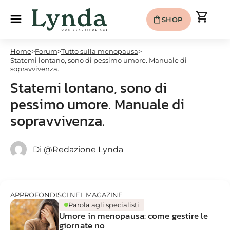
shopping_cart
menu
shopping_bag
SHOP
Home
>
Forum
>
Tutto sulla menopausa
>
Statemi lontano, sono di pessimo umore. Manuale di
sopravvivenza.
Statemi lontano, sono di
pessimo umore. Manuale di
sopravvivenza.
Di
@Redazione Lynda
APPROFONDISCI NEL MAGAZINE
Parola agli specialisti
Umore in menopausa: come gestire le
giornate no