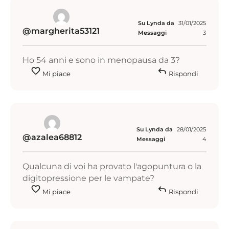
Su Lynda da
31/01/2025
@margherita53121
Messaggi
3
Ho 54 anni e sono in menopausa da 3?
favorite
reply
Mi piace
Rispondi
Su Lynda da
28/01/2025
@azalea68812
Messaggi
4
Qualcuna di voi ha provato l'agopuntura o la
digitopressione per le vampate?
favorite
reply
Mi piace
Rispondi