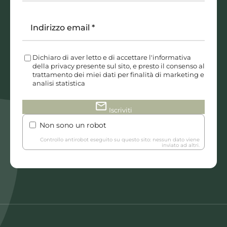
Indirizzo email
*
Dichiaro di aver letto e di accettare l'informativa
della privacy presente sul sito, e presto il consenso al
trattamento dei miei dati per finalità di marketing e
analisi statistica
mail
Iscriviti
Non sono un robot
Controllo antirobot eseguito su questo sito: nessun dato viene
inviato ad altri.