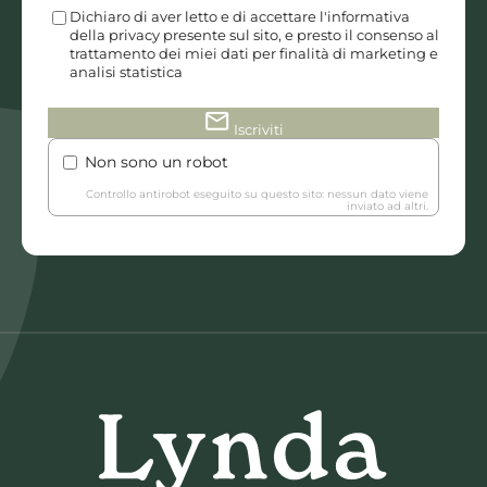
Dichiaro di aver letto e di accettare l'informativa
della privacy presente sul sito, e presto il consenso al
trattamento dei miei dati per finalità di marketing e
analisi statistica
mail
Iscriviti
Non sono un robot
Controllo antirobot eseguito su questo sito: nessun dato viene
inviato ad altri.