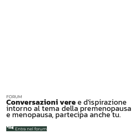
FORUM
Conversazioni vere
e d'ispirazione
intorno al tema della premenopausa
e menopausa, partecipa anche tu.
forum
Entra nel forum