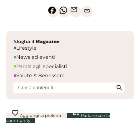
mail
link
Sfoglia il
Magazine
Lifestyle
News ed eventi
Parola agli specialisti
Salute & Benessere
search
favorite
chat_add_on
Aggiungi ai preferiti
Parlane con la
community